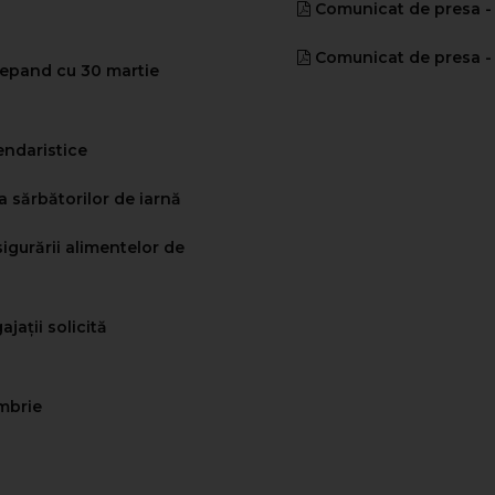
Comunicat de presa - B
Comunicat de presa - B
cepand cu 30 martie
endaristice
 sărbătorilor de iarnă
igurării alimentelor de
jații solicită
ombrie