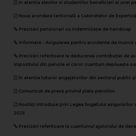
In atentia elevilor si studentilor beneficiari ai unei 
Noua arondare teritorială a Cabinetelor de Expertiz
Precizări pensionari cu indemnizație de handicap
Informare - Asigurarea pentru accidente de muncă ș
Precizări referitoare la deducerea contribuției de as
impozitului din pensile al căror cuantum depășește su
În atenția tuturor angajatorilor din sectorul public și
Comunicat de presă privind plata pensiilor
Noutăți introduse prin Legea bugetului asigurărilor 
2025
Precizări referitoare la cuantumul ajutorului de dec