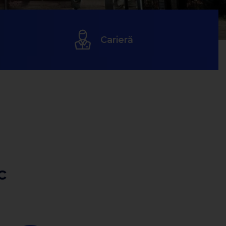
Carieră
c