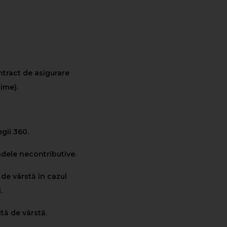
ntract de asigurare
ime).
gii 360.
adele necontributive.
de vârstă în cazul
.
ită de vârstă.