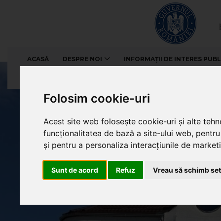
ACASĂ
DESPRE NOI
INFORMAȚII DE INTERES PUBL
CONTACT
Folosim cookie-uri
Acest site web folosește cookie-uri și alte teh
funcționalitatea de bază a site-ului web
,
pentru
și pentru a personaliza interacțiunile de market
Sunt de acord
Refuz
Vreau să schimb set