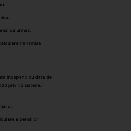
ri.
mleu.
pensii de urmas.
ecalculare transmise
iata incepand cu data de
2023 privind sistemul
siilor.
lculare a pensiilor