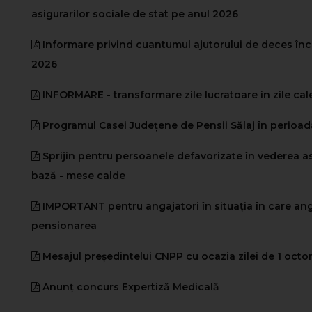
asigurarilor sociale de stat pe anul 2026
Informare privind cuantumul ajutorului de deces în
2026
INFORMARE - transformare zile lucratoare in zile cal
Programul Casei Județene de Pensii Sălaj în perioada
Sprijin pentru persoanele defavorizate în vederea as
bază - mese calde
IMPORTANT pentru angajatori în situația în care anga
pensionarea
Mesajul președintelui CNPP cu ocazia zilei de 1 oct
Anunț concurs Expertiză Medicală