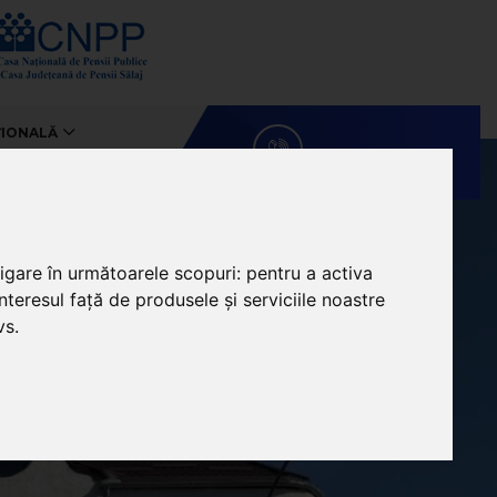
ȚIONALĂ
+40260622145
vigare în următoarele scopuri:
pentru a activa
teresul față de produsele și serviciile noastre
vs
.