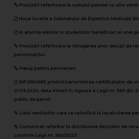
Precizări referitoare la cumulul pensiei cu alte venitu
Noua locatie a Cabinetului de Expertiza Medicala Si
In atentia elevilor si studentilor beneficiari ai unei 
Precizări referitoare la retragerea unor decizii de r
pensionarilor.
Mesaj pentru pensionari.
INFORMARE privind transmiterea certificatelor de v
01.09.2024, data intrarii in vigoare a Legii nr. 360 din 
public de pensii.
Lista veniturilor care se valorifică la recalcularea pen
Comunicat referitor la distribuirea deciziilor de reca
conform Legii nr. 360/2023.